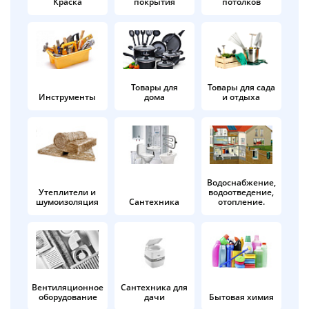
Краска
покрытия
потолков
Добавляйте товары
в корзину
Оплачивайте сегодня только
Товары для
Товары для сада
Инструменты
дома
и отдыха
25
% картой любого банка
Получайте товар
выбранный способом
Водоснабжение,
Утеплители и
водоотведение,
шумоизоляция
Сантехника
отопление.
Оставшиеся
75
% будут
списываться
с вашей карты
по
25
%
каждые 2 недели
Вентиляционное
Сантехника для
оборудование
дачи
Бытовая химия
Подробнее