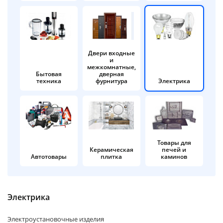
об оплате Плайтом
Двери входные
и
Остались вопросы?
25
межкомнатные,
8 800 302-02-51
Бытовая
дверная
техника
фурнитура
Электрика
plait.ru
раз в 2
недели
Товары для
Керамическая
печей и
Автотовары
плитка
каминов
Электрика
Электроустановочные изделия