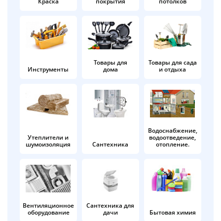
Краска
покрытия
потолков
Добавляйте товары
в корзину
Оплачивайте сегодня только
Товары для
Товары для сада
Инструменты
дома
и отдыха
25
% картой любого банка
Получайте товар
выбранный способом
Водоснабжение,
Утеплители и
водоотведение,
шумоизоляция
Сантехника
отопление.
Оставшиеся
75
% будут
списываться
с вашей карты
по
25
%
каждые 2 недели
Вентиляционное
Сантехника для
оборудование
дачи
Бытовая химия
Подробнее