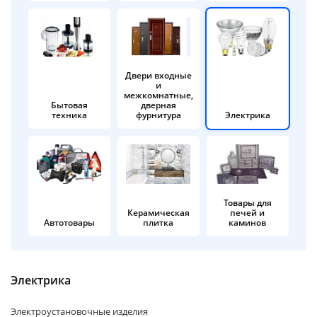
об оплате Плайтом
Двери входные
и
Остались вопросы?
25
межкомнатные,
8 800 302-02-51
Бытовая
дверная
техника
фурнитура
Электрика
plait.ru
раз в 2
недели
Товары для
Керамическая
печей и
Автотовары
плитка
каминов
Электрика
Электроустановочные изделия