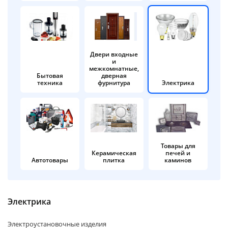
об оплате Плайтом
Двери входные
и
Остались вопросы?
25
межкомнатные,
8 800 302-02-51
Бытовая
дверная
техника
фурнитура
Электрика
plait.ru
раз в 2
недели
Товары для
Керамическая
печей и
Автотовары
плитка
каминов
Электрика
Электроустановочные изделия