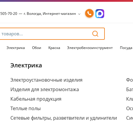
 505-70-20
—
г. Вологда, Интернет-магазин
 505-70-20
—
г. Вологда, Интернет-магазин
54-15-99
—
г. Вологда, Чернышевского, 147А
54-15-98
—
г. Вологда, Конева, 36
54-15-96
—
г. Вологда, Пошехонское ш., 18
Электрика
Обои
Краска
Электробензоинструмент
Посуда
Электрика
Для клиентов всех банков
Электроустановочные изделия
Фо
Изделия для электромонтажа
Ба
Разбейте
оплату
Кабельная продукция
Кл
на части
без переплат
Теплые полы
Ос
Сетевые фильтры, разветвители и удлинители
Си
График платежей