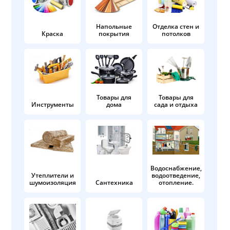
Напольные
Отделка стен и
Краска
покрытия
потолков
Товары для
Товары для
Инструменты
дома
сада и отдыха
Водоснабжение,
Утеплители и
водоотведение,
шумоизоляция
Сантехника
отопление.