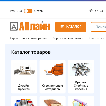
Розница
Оптом
+7 (931)
+7 (931)
8 8172 
КАТАЛОГ
8 8172 
8 8172 
Строительные материалы
Керамическая плитка
Сантехника
Каталог товаров
Крепеж.
Дизайн-
Строительные
Скобяные
проекты
материалы
изделия