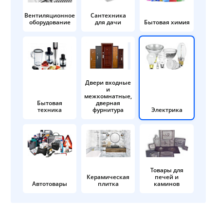
Вентиляционное
Сантехника
оборудование
для дачи
Бытовая химия
Двери входные
и
межкомнатные,
Бытовая
дверная
техника
фурнитура
Электрика
Товары для
Керамическая
печей и
Автотовары
плитка
каминов