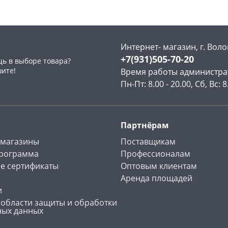
Интернет- магазин, г. Воло
+7(931)505-70-20
ь в выборе товара?
раз в 2 недели
шите!
Время работы администра
Пн-Пт: 8.00 - 20.00, Сб, Вс: 8
Партнёрам
 магазины
Поставщикам
программа
Профессионалам
е сертификаты
Оптовым клиентам
Аренда площадей
и
 области защиты и обработки
ных данных