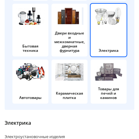
об оплате Плайтом
Двери входные
и
Остались вопросы?
25
межкомнатные,
8 800 302-02-51
Бытовая
дверная
техника
фурнитура
Электрика
plait.ru
раз в 2
недели
Товары для
Керамическая
печей и
Автотовары
плитка
каминов
Электрика
Электроустановочные изделия