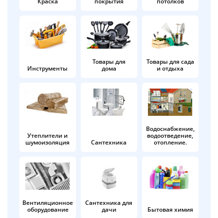
Краска
покрытия
потолков
Добавляйте товары
в корзину
Оплачивайте сегодня только
Товары для
Товары для сада
Инструменты
дома
и отдыха
25
% картой любого банка
Получайте товар
выбранный способом
Водоснабжение,
Утеплители и
водоотведение,
шумоизоляция
Сантехника
отопление.
Оставшиеся
75
% будут
списываться
с вашей карты
по
25
%
каждые 2 недели
Вентиляционное
Сантехника для
оборудование
дачи
Бытовая химия
Подробнее