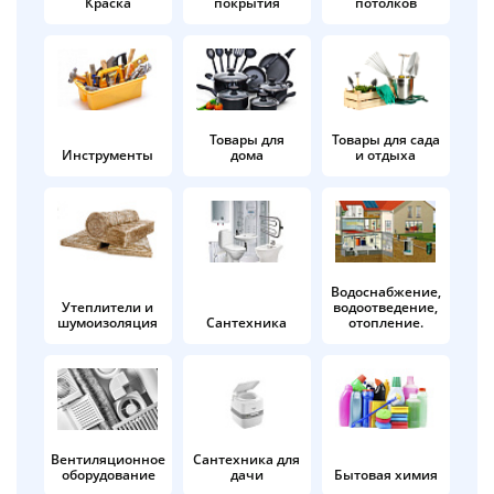
Краска
покрытия
потолков
Добавляйте товары
в корзину
Оплачивайте сегодня только
Товары для
Товары для сада
Инструменты
дома
и отдыха
25
% картой любого банка
Получайте товар
выбранный способом
Водоснабжение,
Утеплители и
водоотведение,
шумоизоляция
Сантехника
отопление.
Оставшиеся
75
% будут
списываться
с вашей карты
по
25
%
каждые 2 недели
Вентиляционное
Сантехника для
оборудование
дачи
Бытовая химия
Подробнее