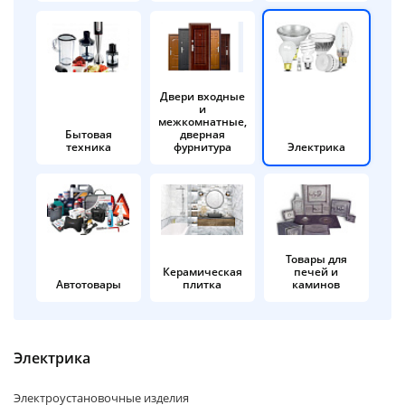
об оплате Плайтом
Двери входные
и
Остались вопросы?
25
межкомнатные,
8 800 302-02-51
Бытовая
дверная
техника
фурнитура
Электрика
plait.ru
раз в 2
недели
Товары для
Керамическая
печей и
Автотовары
плитка
каминов
Электрика
Электроустановочные изделия