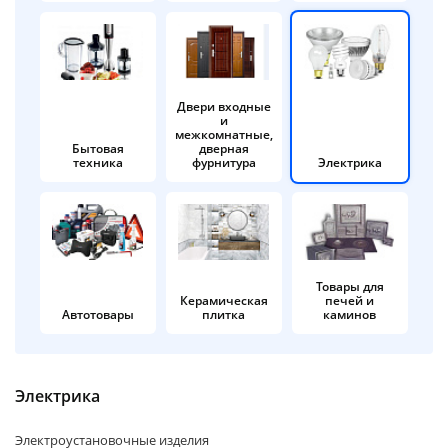
об оплате Плайтом
Двери входные
и
Остались вопросы?
25
межкомнатные,
8 800 302-02-51
Бытовая
дверная
техника
фурнитура
Электрика
plait.ru
раз в 2
недели
Товары для
Керамическая
печей и
Автотовары
плитка
каминов
Электрика
Электроустановочные изделия