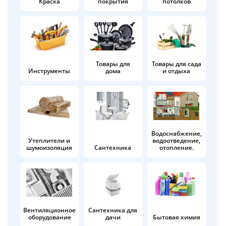
Краска
покрытия
потолков
Добавляйте товары
в корзину
Оплачивайте сегодня только
Товары для
Товары для сада
Инструменты
дома
и отдыха
25
% картой любого банка
Получайте товар
выбранный способом
Водоснабжение,
Утеплители и
водоотведение,
шумоизоляция
Сантехника
отопление.
Оставшиеся
75
% будут
списываться
с вашей карты
по
25
%
каждые 2 недели
Вентиляционное
Сантехника для
оборудование
дачи
Бытовая химия
Подробнее