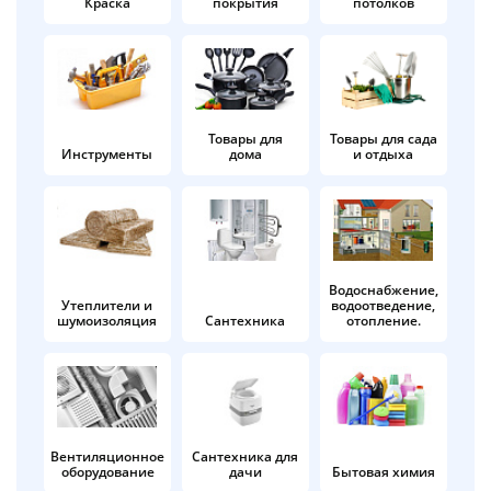
Краска
покрытия
потолков
Добавляйте товары
в корзину
Оплачивайте сегодня только
Товары для
Товары для сада
Инструменты
дома
и отдыха
25
% картой любого банка
Получайте товар
выбранный способом
Водоснабжение,
Утеплители и
водоотведение,
шумоизоляция
Сантехника
отопление.
Оставшиеся
75
% будут
списываться
с вашей карты
по
25
%
каждые 2 недели
Вентиляционное
Сантехника для
оборудование
дачи
Бытовая химия
Подробнее