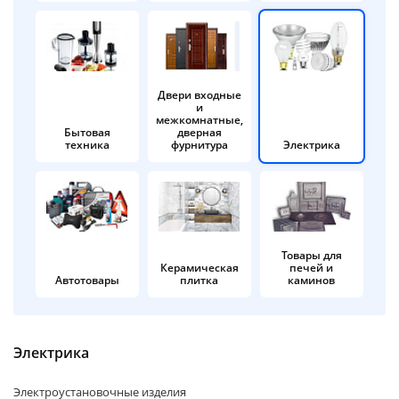
об оплате Плайтом
Двери входные
и
Остались вопросы?
25
межкомнатные,
8 800 302-02-51
Бытовая
дверная
техника
фурнитура
Электрика
plait.ru
раз в 2
недели
Товары для
Керамическая
печей и
Автотовары
плитка
каминов
Электрика
Электроустановочные изделия