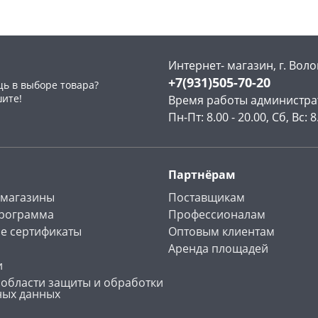
Интернет- магазин, г. Воло
+7(931)505-70-20
ь в выборе товара?
раз в 2 недели
шите!
Время работы администра
Пн-Пт: 8.00 - 20.00, Сб, Вс: 8
Партнёрам
 магазины
Поставщикам
программа
Профессионалам
е сертификаты
Оптовым клиентам
Аренда площадей
и
 области защиты и обработки
ных данных