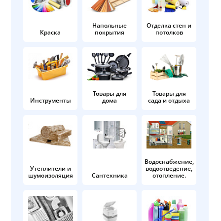
Напольные
Отделка стен и
Краска
покрытия
потолков
Товары для
Товары для
Инструменты
дома
сада и отдыха
Водоснабжение,
Утеплители и
водоотведение,
шумоизоляция
Сантехника
отопление.