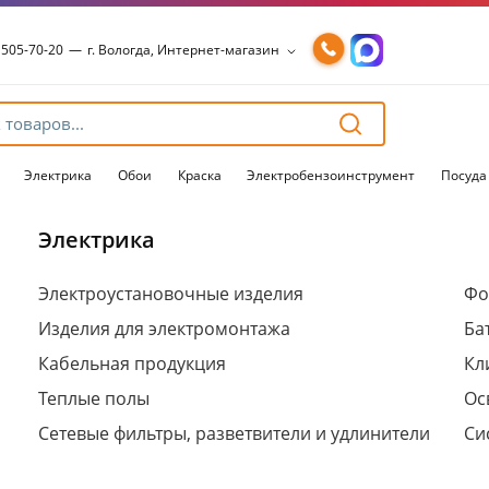
 505-70-20
—
г. Вологда, Интернет-магазин
 505-70-20
—
г. Вологда, Интернет-магазин
54-15-99
—
г. Вологда, Чернышевского, 147А
54-15-98
—
г. Вологда, Конева, 36
54-15-96
—
г. Вологда, Пошехонское ш., 18
Электрика
Обои
Краска
Электробензоинструмент
Посуда
Электрика
Для клиентов всех банков
Электроустановочные изделия
Фо
Изделия для электромонтажа
Ба
Разбейте
оплату
Кабельная продукция
Кл
на части
без переплат
Теплые полы
Ос
Сетевые фильтры, разветвители и удлинители
Си
График платежей