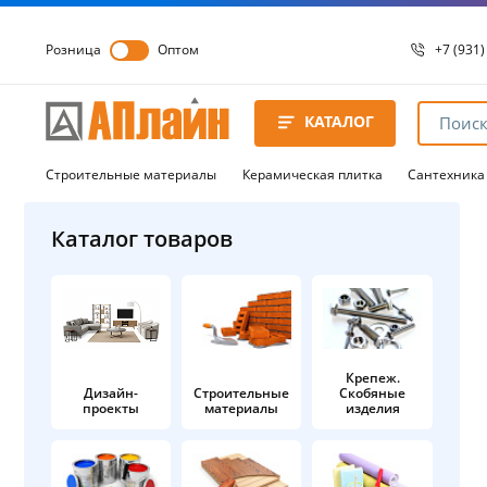
Розница
Оптом
+7 (931)
+7 (931)
8 8172 
КАТАЛОГ
8 8172 
8 8172 
Строительные материалы
Керамическая плитка
Сантехника
Каталог товаров
Крепеж.
Дизайн-
Строительные
Скобяные
проекты
материалы
изделия