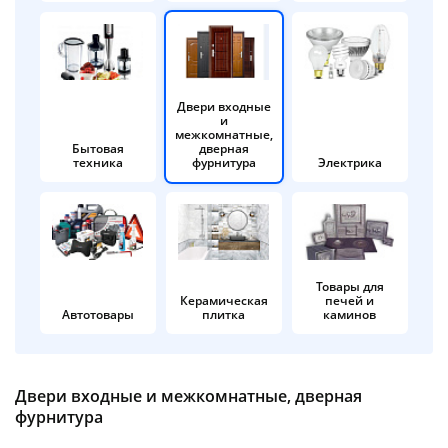
об оплате Плайтом
Двери входные
и
Остались вопросы?
25
межкомнатные,
8 800 302-02-51
Бытовая
дверная
техника
фурнитура
Электрика
plait.ru
раз в 2
недели
Товары для
Керамическая
печей и
Автотовары
плитка
каминов
Двери входные и межкомнатные, дверная
фурнитура