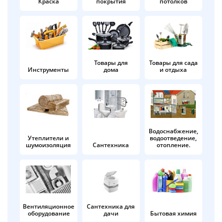
Краска
покрытия
потолков
Добавляйте товары
в корзину
Оплачивайте сегодня только
Товары для
Товары для сада
Инструменты
дома
и отдыха
25
% картой любого банка
Получайте товар
выбранный способом
Водоснабжение,
Утеплители и
водоотведение,
шумоизоляция
Сантехника
отопление.
Оставшиеся
75
% будут
списываться
с вашей карты
по
25
%
каждые 2 недели
Вентиляционное
Сантехника для
оборудование
дачи
Бытовая химия
Подробнее