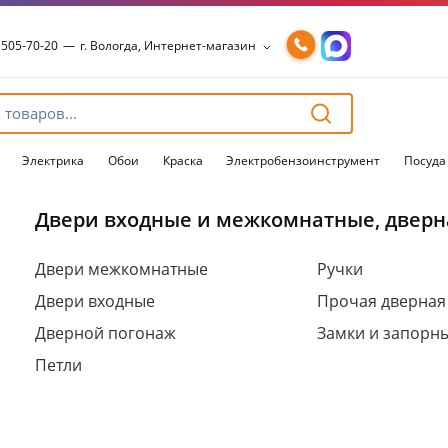
 505-70-20
—
г. Вологда, Интернет-магазин
 505-70-20
—
г. Вологда, Интернет-магазин
54-15-99
—
г. Вологда, Чернышевского, 147А
54-15-98
—
г. Вологда, Конева, 36
54-15-96
—
г. Вологда, Пошехонское ш., 18
Электрика
Обои
Краска
Электробензоинструмент
Посуда
Двери входные и межкомнатные, дверн
Для клиентов всех банков
Двери межкомнатные
Ручки
Двери входные
Прочая дверная
Разбейте
оплату
Дверной погонаж
Замки и запорн
на части
без переплат
Петли
График платежей