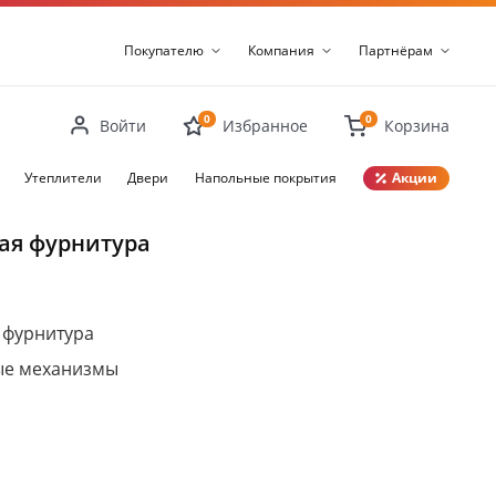
Покупателю
Компания
Партнёрам
0
0
Войти
Избранное
Корзина
Утеплители
Двери
Напольные покрытия
Акции
Закрыть
ая фурнитура
 фурнитура
ые механизмы