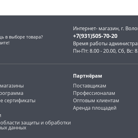
Интернет- магазин, г. Воло
+7(931)505-70-20
ь в выборе товара?
раз в 2 недели
шите!
Время работы администра
Пн-Пт: 8.00 - 20.00, Сб, Вс: 8
Партнёрам
 магазины
Поставщикам
программа
Профессионалам
е сертификаты
Оптовым клиентам
Аренда площадей
и
 области защиты и обработки
ных данных