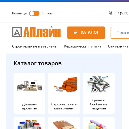
Розница
Оптом
+7 (931)
+7 (931)
8 8172 
КАТАЛОГ
8 8172 
8 8172 
Строительные материалы
Керамическая плитка
Сантехника
Каталог товаров
Крепеж.
Дизайн-
Строительные
Скобяные
проекты
материалы
изделия