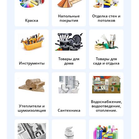
Напольные
Отделка стен и
Краска
покрытия
потолков
Товары для
Товары для
Инструменты
дома
сада и отдыха
Водоснабжение,
Утеплители и
водоотведение,
шумоизоляция
Сантехника
отопление.