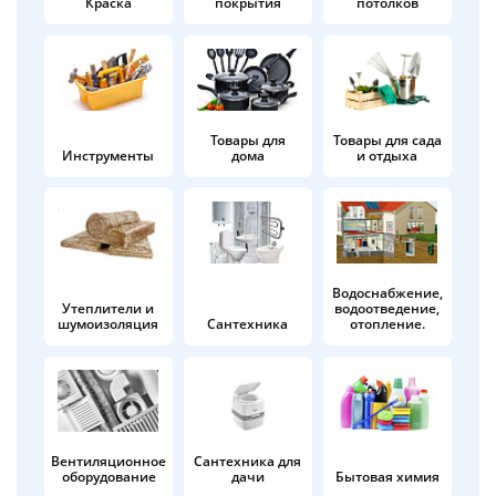
Краска
покрытия
потолков
Добавляйте товары
в корзину
Оплачивайте сегодня только
Товары для
Товары для сада
Инструменты
дома
и отдыха
25
% картой любого банка
Получайте товар
выбранный способом
Водоснабжение,
Утеплители и
водоотведение,
шумоизоляция
Сантехника
отопление.
Оставшиеся
75
% будут
списываться
с вашей карты
по
25
%
каждые 2 недели
Вентиляционное
Сантехника для
оборудование
дачи
Бытовая химия
Подробнее