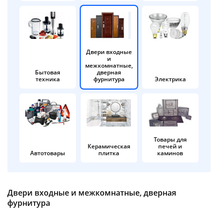
об оплате Плайтом
Двери входные
и
Остались вопросы?
25
межкомнатные,
8 800 302-02-51
Бытовая
дверная
техника
фурнитура
Электрика
plait.ru
раз в 2
недели
Товары для
Керамическая
печей и
Автотовары
плитка
каминов
Двери входные и межкомнатные, дверная
фурнитура