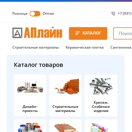
Розница
Оптом
+7 (931)
+7 (931)
8 8172 
КАТАЛОГ
8 8172 
8 8172 
Строительные материалы
Керамическая плитка
Сантехника
Каталог товаров
Крепеж.
Дизайн-
Строительные
Скобяные
проекты
материалы
изделия