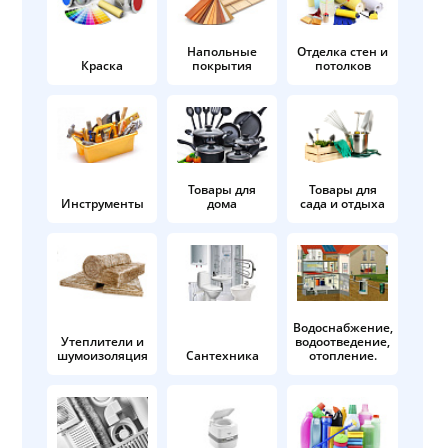
Напольные
Отделка стен и
Краска
покрытия
потолков
Товары для
Товары для
Инструменты
дома
сада и отдыха
Водоснабжение,
Утеплители и
водоотведение,
шумоизоляция
Сантехника
отопление.