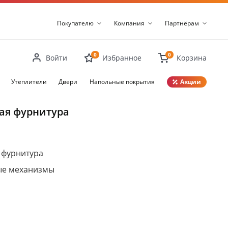
Покупателю
Компания
Партнёрам
0
0
Войти
Избранное
Корзина
Утеплители
Двери
Напольные покрытия
Акции
Закрыть
ая фурнитура
 фурнитура
ые механизмы