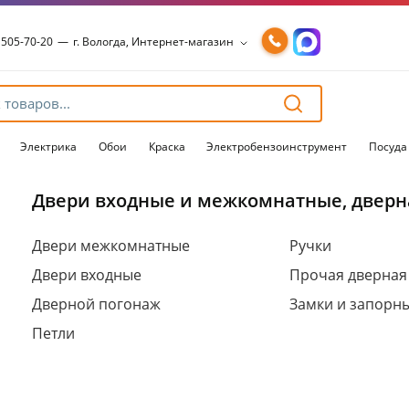
 505-70-20
—
г. Вологда, Интернет-магазин
 505-70-20
—
г. Вологда, Интернет-магазин
54-15-99
—
г. Вологда, Чернышевского, 147А
54-15-98
—
г. Вологда, Конева, 36
54-15-96
—
г. Вологда, Пошехонское ш., 18
Электрика
Обои
Краска
Электробензоинструмент
Посуда
Двери входные и межкомнатные, дверн
Для клиентов всех банков
Двери межкомнатные
Ручки
Двери входные
Прочая дверная
Разбейте
оплату
Дверной погонаж
Замки и запорн
на части
без переплат
Петли
График платежей