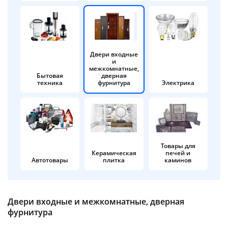
об оплате Плайтом
Двери входные
и
Остались вопросы?
25
межкомнатные,
8 800 302-02-51
Бытовая
дверная
техника
фурнитура
Электрика
plait.ru
раз в 2
недели
Товары для
Керамическая
печей и
Автотовары
плитка
каминов
Двери входные и межкомнатные, дверная
фурнитура