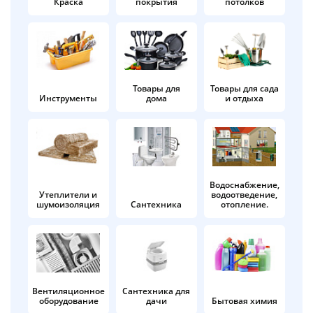
Краска
покрытия
потолков
Добавляйте товары
в корзину
Оплачивайте сегодня только
Товары для
Товары для сада
Инструменты
дома
и отдыха
25
% картой любого банка
Получайте товар
выбранный способом
Водоснабжение,
Утеплители и
водоотведение,
шумоизоляция
Сантехника
отопление.
Оставшиеся
75
% будут
списываться
с вашей карты
по
25
%
каждые 2 недели
Вентиляционное
Сантехника для
оборудование
дачи
Бытовая химия
Подробнее