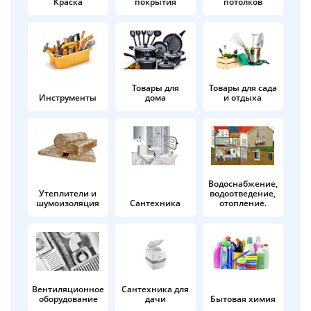
Краска
покрытия
потолков
Добавляйте товары
в корзину
Оплачивайте сегодня только
Товары для
Товары для сада
Инструменты
дома
и отдыха
25
% картой любого банка
Получайте товар
выбранный способом
Водоснабжение,
Утеплители и
водоотведение,
шумоизоляция
Сантехника
отопление.
Оставшиеся
75
% будут
списываться
с вашей карты
по
25
%
каждые 2 недели
Вентиляционное
Сантехника для
оборудование
дачи
Бытовая химия
Подробнее