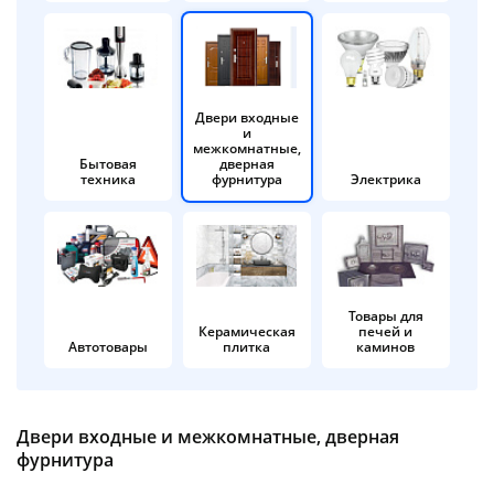
об оплате Плайтом
Двери входные
и
Остались вопросы?
25
межкомнатные,
8 800 302-02-51
Бытовая
дверная
техника
фурнитура
Электрика
plait.ru
раз в 2
недели
Товары для
Керамическая
печей и
Автотовары
плитка
каминов
Двери входные и межкомнатные, дверная
фурнитура