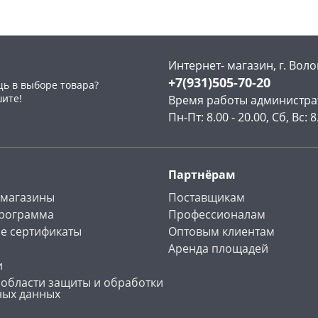
Интернет- магазин, г. Воло
+7(931)505-70-20
ь в выборе товара?
раз в 2 недели
шите!
Время работы администра
Пн-Пт: 8.00 - 20.00, Сб, Вс: 8
Партнёрам
 магазины
Поставщикам
программа
Профессионалам
е сертификаты
Оптовым клиентам
Аренда площадей
и
 области защиты и обработки
ных данных