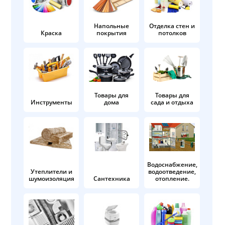
Напольные
Отделка стен и
Краска
покрытия
потолков
Товары для
Товары для
Инструменты
дома
сада и отдыха
Водоснабжение,
Утеплители и
водоотведение,
шумоизоляция
Сантехника
отопление.