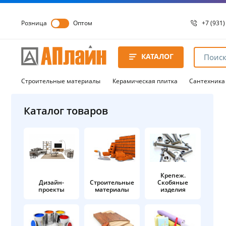
Розница
Оптом
+7 (931)
+7 (931)
8 8172 
КАТАЛОГ
8 8172 
8 8172 
Строительные материалы
Керамическая плитка
Сантехника
Каталог товаров
Крепеж.
Дизайн-
Строительные
Скобяные
проекты
материалы
изделия