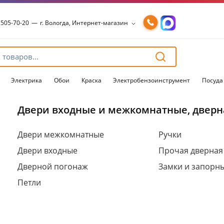
 505-70-20
—
г. Вологда, Интернет-магазин
 505-70-20
—
г. Вологда, Интернет-магазин
54-15-99
—
г. Вологда, Чернышевского, 147А
54-15-98
—
г. Вологда, Конева, 36
54-15-96
—
г. Вологда, Пошехонское ш., 18
Электрика
Обои
Краска
Электробензоинструмент
Посуда
Двери входные и межкомнатные, дверн
Для клиентов всех банков
Двери межкомнатные
Ручки
Двери входные
Прочая дверная
Разбейте
оплату
Дверной погонаж
Замки и запорн
на части
без переплат
Петли
График платежей