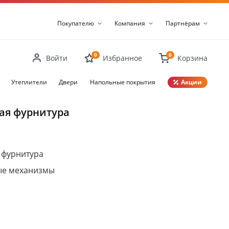
Покупателю
Компания
Партнёрам
0
0
Войти
Избранное
Корзина
Утеплители
Двери
Напольные покрытия
Акции
Закрыть
ая фурнитура
 фурнитура
ые механизмы