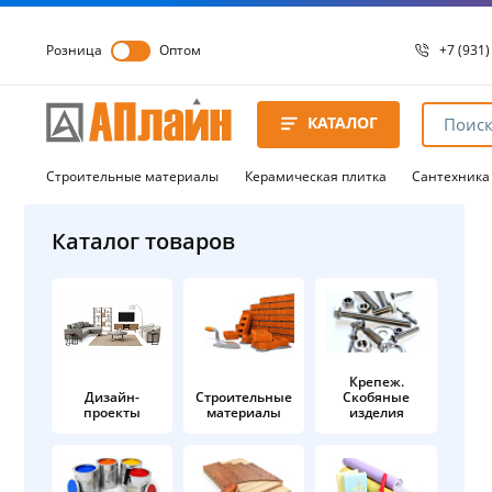
Розница
Оптом
+7 (931)
+7 (931)
8 8172 
КАТАЛОГ
8 8172 
8 8172 
Строительные материалы
Керамическая плитка
Сантехника
Каталог товаров
Крепеж.
Дизайн-
Строительные
Скобяные
проекты
материалы
изделия