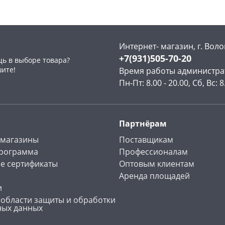
Интернет- магазин, г. Воло
+7(931)505-70-20
ь в выборе товара?
раз в 2 недели
шите!
Время работы администра
Пн-Пт: 8.00 - 20.00, Сб, Вс: 8
Партнёрам
 магазины
Поставщикам
программа
Профессионалам
е сертификаты
Оптовым клиентам
Аренда площадей
и
 области защиты и обработки
ных данных