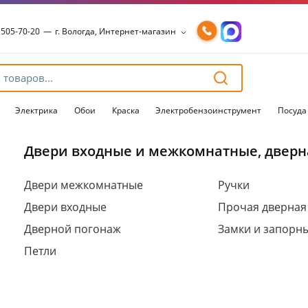
 505-70-20
—
г. Вологда, Интернет-магазин
 505-70-20
—
г. Вологда, Интернет-магазин
54-15-99
—
г. Вологда, Чернышевского, 147А
54-15-98
—
г. Вологда, Конева, 36
54-15-96
—
г. Вологда, Пошехонское ш., 18
Электрика
Обои
Краска
Электробензоинструмент
Посуда
Двери входные и межкомнатные, дверн
Для клиентов всех банков
Двери межкомнатные
Ручки
Двери входные
Прочая дверная
Разбейте
оплату
Дверной погонаж
Замки и запорн
на части
без переплат
Петли
График платежей