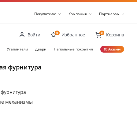
Покупателю
Компания
Партнёрам
0
0
Войти
Избранное
Корзина
Утеплители
Двери
Напольные покрытия
Акции
Закрыть
ая фурнитура
 фурнитура
ые механизмы