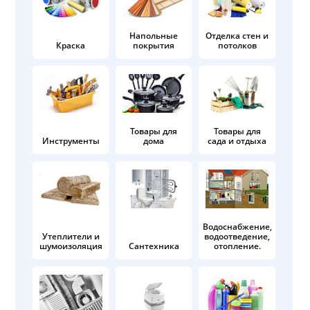
Напольные
Отделка стен и
Краска
покрытия
потолков
Товары для
Товары для
Инструменты
дома
сада и отдыха
Водоснабжение,
Утеплители и
водоотведение,
шумоизоляция
Сантехника
отопление.