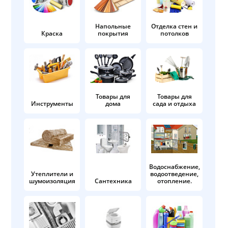
Напольные
Отделка стен и
Краска
покрытия
потолков
Товары для
Товары для
Инструменты
дома
сада и отдыха
Водоснабжение,
Утеплители и
водоотведение,
шумоизоляция
Сантехника
отопление.