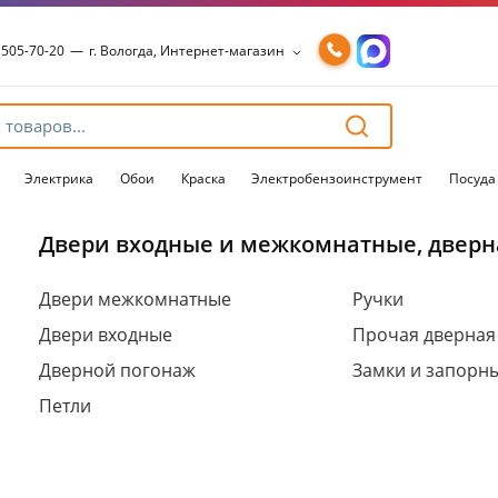
 505-70-20
—
г. Вологда, Интернет-магазин
 505-70-20
—
г. Вологда, Интернет-магазин
54-15-99
—
г. Вологда, Чернышевского, 147А
54-15-98
—
г. Вологда, Конева, 36
54-15-96
—
г. Вологда, Пошехонское ш., 18
Электрика
Обои
Краска
Электробензоинструмент
Посуда
Двери входные и межкомнатные, дверн
Для клиентов всех банков
Двери межкомнатные
Ручки
Двери входные
Прочая дверная
Разбейте
оплату
Дверной погонаж
Замки и запорн
на части
без переплат
Петли
График платежей