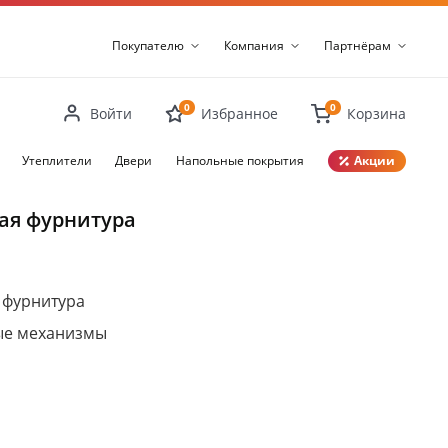
Покупателю
Компания
Партнёрам
0
0
Войти
Избранное
Корзина
Утеплители
Двери
Напольные покрытия
Акции
Закрыть
ая фурнитура
 фурнитура
ые механизмы