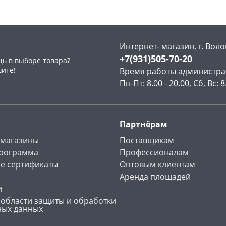
Интернет- магазин, г. Воло
+7(931)505-70-20
ь в выборе товара?
раз в 2 недели
шите!
Время работы администра
Пн-Пт: 8.00 - 20.00, Сб, Вс: 8
Партнёрам
 магазины
Поставщикам
программа
Профессионалам
е сертификаты
Оптовым клиентам
Аренда площадей
и
 области защиты и обработки
ных данных