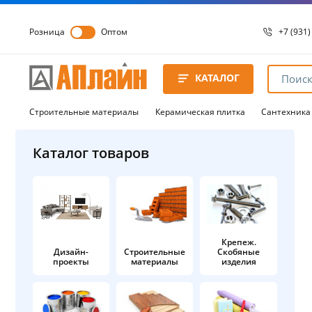
Розница
Оптом
+7 (931)
+7 (931)
8 8172 
КАТАЛОГ
8 8172 
8 8172 
Строительные материалы
Керамическая плитка
Сантехника
Каталог товаров
Крепеж.
Дизайн-
Строительные
Скобяные
проекты
материалы
изделия