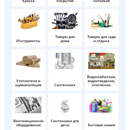
Краска
покрытия
потолков
Добавляйте товары
в корзину
Оплачивайте сегодня только
Товары для
Товары для сада
Инструменты
дома
и отдыха
25
% картой любого банка
Получайте товар
выбранный способом
Водоснабжение,
Утеплители и
водоотведение,
шумоизоляция
Сантехника
отопление.
Оставшиеся
75
% будут
списываться
с вашей карты
по
25
%
каждые 2 недели
Вентиляционное
Сантехника для
оборудование
дачи
Бытовая химия
Подробнее