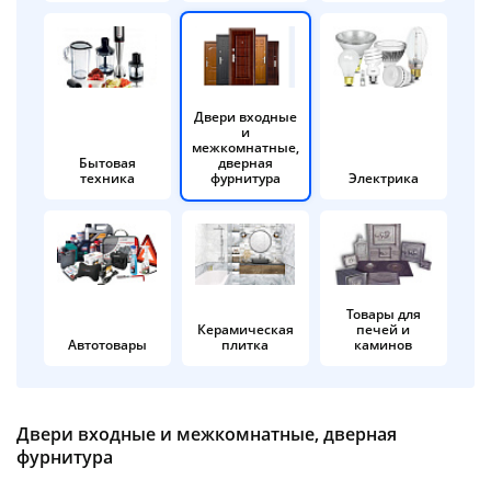
об оплате Плайтом
Двери входные
и
Остались вопросы?
25
межкомнатные,
8 800 302-02-51
Бытовая
дверная
техника
фурнитура
Электрика
plait.ru
раз в 2
недели
Товары для
Керамическая
печей и
Автотовары
плитка
каминов
Двери входные и межкомнатные, дверная
фурнитура