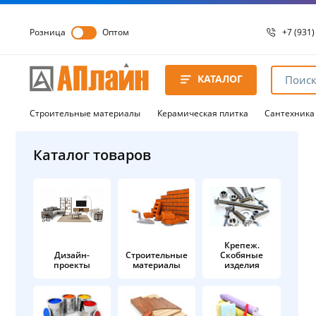
Розница
Оптом
+7 (931)
+7 (931)
8 8172 
КАТАЛОГ
8 8172 
8 8172 
Строительные материалы
Керамическая плитка
Сантехника
Каталог товаров
Крепеж.
Дизайн-
Строительные
Скобяные
проекты
материалы
изделия