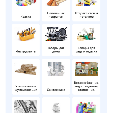
Напольные
Отделка стен и
Краска
покрытия
потолков
Товары для
Товары для
Инструменты
дома
сада и отдыха
Водоснабжение,
Утеплители и
водоотведение,
шумоизоляция
Сантехника
отопление.