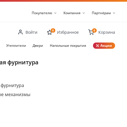
Покупателю
Компания
Партнёрам
0
0
Войти
Избранное
Корзина
Утеплители
Двери
Напольные покрытия
Акции
Закрыть
ая фурнитура
 фурнитура
ые механизмы