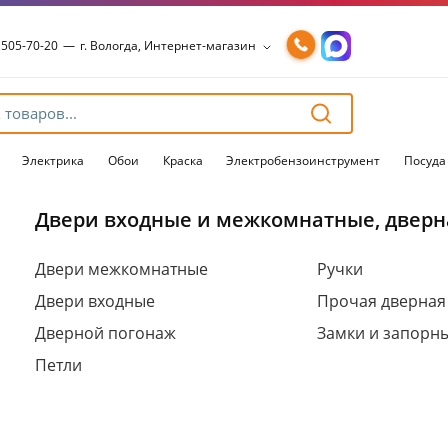
 505-70-20
—
г. Вологда, Интернет-магазин
 505-70-20
—
г. Вологда, Интернет-магазин
54-15-99
—
г. Вологда, Чернышевского, 147А
54-15-98
—
г. Вологда, Конева, 36
54-15-96
—
г. Вологда, Пошехонское ш., 18
Электрика
Обои
Краска
Электробензоинструмент
Посуда
Двери входные и межкомнатные, дверн
Для клиентов всех банков
Двери межкомнатные
Ручки
Двери входные
Прочая дверная
Разбейте
оплату
Дверной погонаж
Замки и запорн
на части
без переплат
Петли
График платежей