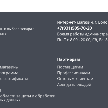
Интернет- магазин, г. Воло
+7(931)505-70-20
ь в выборе товара?
раз в 2 недели
шите!
Время работы администра
Пн-Пт: 8.00 - 20.00, Сб, Вс: 8
Партнёрам
 магазины
Поставщикам
программа
Профессионалам
е сертификаты
Оптовым клиентам
Аренда площадей
и
 области защиты и обработки
ных данных