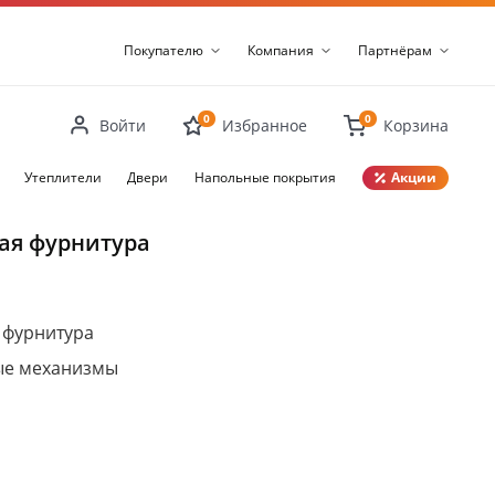
Покупателю
Компания
Партнёрам
0
0
Войти
Избранное
Корзина
Утеплители
Двери
Напольные покрытия
Акции
Закрыть
ая фурнитура
 фурнитура
ые механизмы