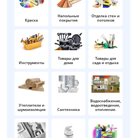
Напольные
Отделка стен и
Краска
покрытия
потолков
Товары для
Товары для
Инструменты
дома
сада и отдыха
Водоснабжение,
Утеплители и
водоотведение,
шумоизоляция
Сантехника
отопление.