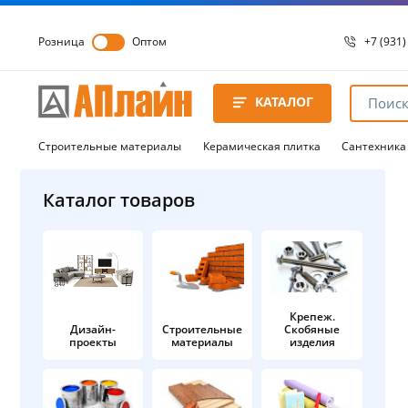
Розница
Оптом
+7 (931)
+7 (931)
8 8172 
КАТАЛОГ
8 8172 
8 8172 
Строительные материалы
Керамическая плитка
Сантехника
Каталог товаров
Крепеж.
Дизайн-
Строительные
Скобяные
проекты
материалы
изделия