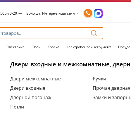
 505-70-20
—
г. Вологда, Интернет-магазин
 505-70-20
—
г. Вологда, Интернет-магазин
54-15-99
—
г. Вологда, Чернышевского, 147А
54-15-98
—
г. Вологда, Конева, 36
54-15-96
—
г. Вологда, Пошехонское ш., 18
Электрика
Обои
Краска
Электробензоинструмент
Посуда
Двери входные и межкомнатные, дверн
Для клиентов всех банков
Двери межкомнатные
Ручки
Двери входные
Прочая дверная
Разбейте
оплату
Дверной погонаж
Замки и запорн
на части
без переплат
Петли
График платежей