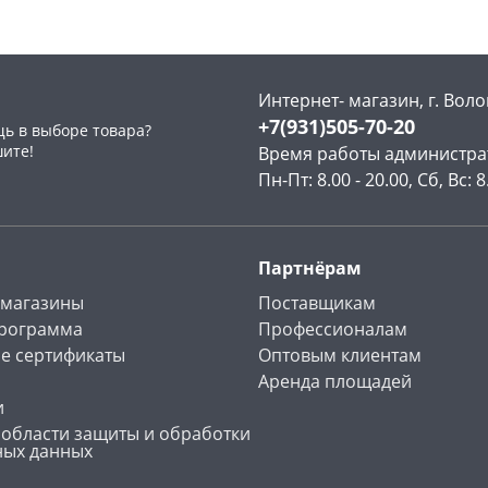
Интернет- магазин, г. Воло
+7(931)505-70-20
ь в выборе товара?
раз в 2 недели
шите!
Время работы администра
Пн-Пт: 8.00 - 20.00, Сб, Вс: 8
Партнёрам
 магазины
Поставщикам
программа
Профессионалам
е сертификаты
Оптовым клиентам
Аренда площадей
и
 области защиты и обработки
ных данных