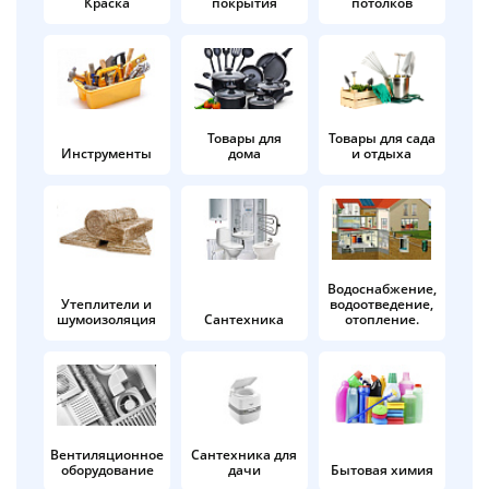
Краска
покрытия
потолков
Добавляйте товары
в корзину
Оплачивайте сегодня только
Товары для
Товары для сада
Инструменты
дома
и отдыха
25
% картой любого банка
Получайте товар
выбранный способом
Водоснабжение,
Утеплители и
водоотведение,
шумоизоляция
Сантехника
отопление.
Оставшиеся
75
% будут
списываться
с вашей карты
по
25
%
каждые 2 недели
Вентиляционное
Сантехника для
оборудование
дачи
Бытовая химия
Подробнее