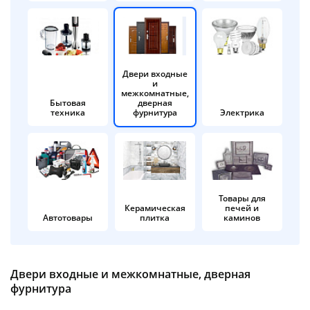
об оплате Плайтом
Двери входные
и
Остались вопросы?
25
межкомнатные,
8 800 302-02-51
Бытовая
дверная
техника
фурнитура
Электрика
plait.ru
раз в 2
недели
Товары для
Керамическая
печей и
Автотовары
плитка
каминов
Двери входные и межкомнатные, дверная
фурнитура