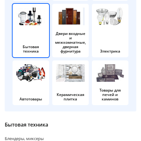
об оплате Плайтом
Двери входные
и
Остались вопросы?
25
межкомнатные,
8 800 302-02-51
Бытовая
дверная
техника
фурнитура
Электрика
plait.ru
раз в 2
недели
Товары для
Керамическая
печей и
Автотовары
плитка
каминов
Бытовая техника
Блендеры, миксеры