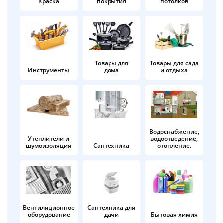
Краска
покрытия
потолков
Добавляйте товары
в корзину
Оплачивайте сегодня только
Товары для
Товары для сада
Инструменты
дома
и отдыха
25
% картой любого банка
Получайте товар
выбранный способом
Водоснабжение,
Утеплители и
водоотведение,
шумоизоляция
Сантехника
отопление.
Оставшиеся
75
% будут
списываться
с вашей карты
по
25
%
каждые 2 недели
Вентиляционное
Сантехника для
оборудование
дачи
Бытовая химия
Подробнее