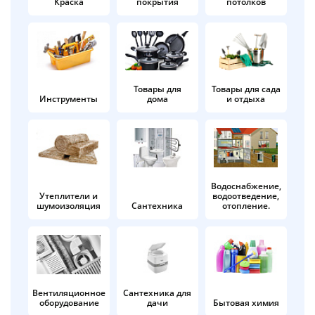
Краска
покрытия
потолков
Добавляйте товары
в корзину
Оплачивайте сегодня только
Товары для
Товары для сада
Инструменты
дома
и отдыха
25
% картой любого банка
Получайте товар
выбранный способом
Водоснабжение,
Утеплители и
водоотведение,
шумоизоляция
Сантехника
отопление.
Оставшиеся
75
% будут
списываться
с вашей карты
по
25
%
каждые 2 недели
Вентиляционное
Сантехника для
оборудование
дачи
Бытовая химия
Подробнее