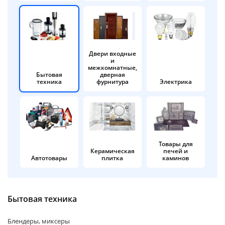
об оплате Плайтом
Двери входные
и
Остались вопросы?
25
межкомнатные,
8 800 302-02-51
Бытовая
дверная
техника
фурнитура
Электрика
plait.ru
раз в 2
недели
Товары для
Керамическая
печей и
Автотовары
плитка
каминов
Бытовая техника
Блендеры, миксеры