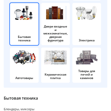
об оплате Плайтом
Двери входные
и
Остались вопросы?
25
межкомнатные,
8 800 302-02-51
Бытовая
дверная
техника
фурнитура
Электрика
plait.ru
раз в 2
недели
Товары для
Керамическая
печей и
Автотовары
плитка
каминов
Бытовая техника
Блендеры, миксеры