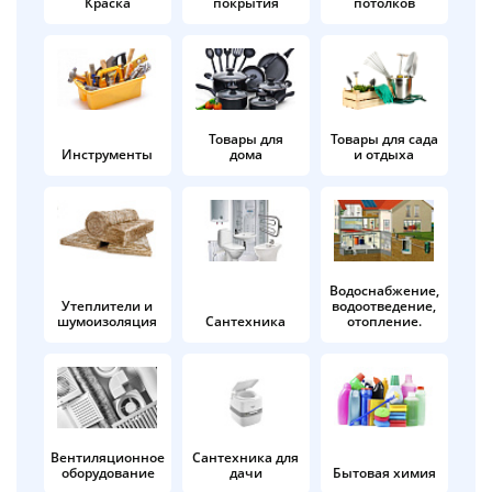
Краска
покрытия
потолков
Добавляйте товары
в корзину
Оплачивайте сегодня только
Товары для
Товары для сада
Инструменты
дома
и отдыха
25
% картой любого банка
Получайте товар
выбранный способом
Водоснабжение,
Утеплители и
водоотведение,
шумоизоляция
Сантехника
отопление.
Оставшиеся
75
% будут
списываться
с вашей карты
по
25
%
каждые 2 недели
Вентиляционное
Сантехника для
оборудование
дачи
Бытовая химия
Подробнее