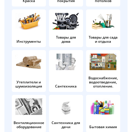
Краска
покрытия
потолков
Добавляйте товары
в корзину
Оплачивайте сегодня только
Товары для
Товары для сада
Инструменты
дома
и отдыха
25
% картой любого банка
Получайте товар
выбранный способом
Водоснабжение,
Утеплители и
водоотведение,
шумоизоляция
Сантехника
отопление.
Оставшиеся
75
% будут
списываться
с вашей карты
по
25
%
каждые 2 недели
Вентиляционное
Сантехника для
оборудование
дачи
Бытовая химия
Подробнее