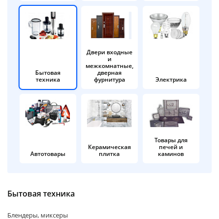
об оплате Плайтом
Двери входные
и
Остались вопросы?
25
межкомнатные,
8 800 302-02-51
Бытовая
дверная
техника
фурнитура
Электрика
plait.ru
раз в 2
недели
Товары для
Керамическая
печей и
Автотовары
плитка
каминов
Бытовая техника
Блендеры, миксеры