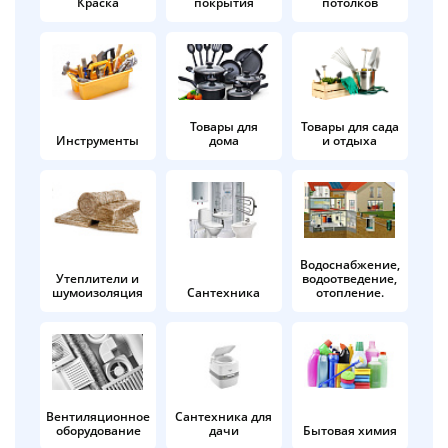
Краска
покрытия
потолков
Добавляйте товары
в корзину
Оплачивайте сегодня только
Товары для
Товары для сада
Инструменты
дома
и отдыха
25
% картой любого банка
Получайте товар
выбранный способом
Водоснабжение,
Утеплители и
водоотведение,
шумоизоляция
Сантехника
отопление.
Оставшиеся
75
% будут
списываться
с вашей карты
по
25
%
каждые 2 недели
Вентиляционное
Сантехника для
оборудование
дачи
Бытовая химия
Подробнее