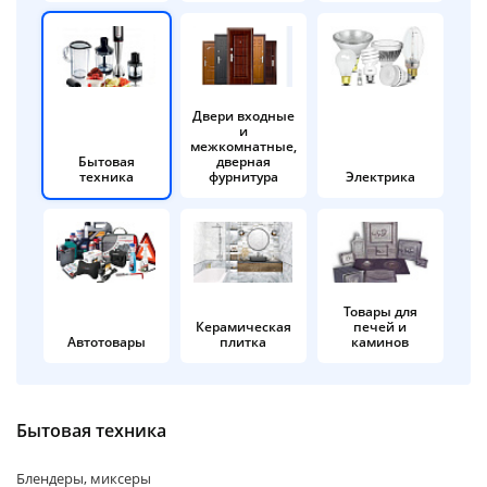
об оплате Плайтом
Двери входные
и
Остались вопросы?
25
межкомнатные,
8 800 302-02-51
Бытовая
дверная
техника
фурнитура
Электрика
plait.ru
раз в 2
недели
Товары для
Керамическая
печей и
Автотовары
плитка
каминов
Бытовая техника
Блендеры, миксеры