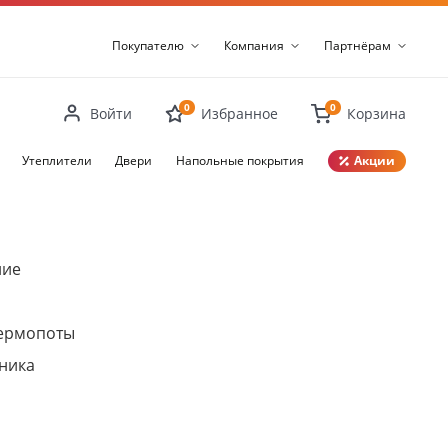
Покупателю
Компания
Партнёрам
0
0
Войти
Избранное
Корзина
Утеплители
Двери
Напольные покрытия
Акции
Закрыть
ние
термопоты
ника