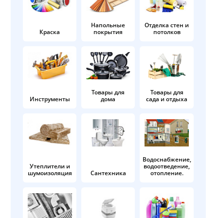
Напольные
Отделка стен и
Краска
покрытия
потолков
Товары для
Товары для
Инструменты
дома
сада и отдыха
Водоснабжение,
Утеплители и
водоотведение,
шумоизоляция
Сантехника
отопление.