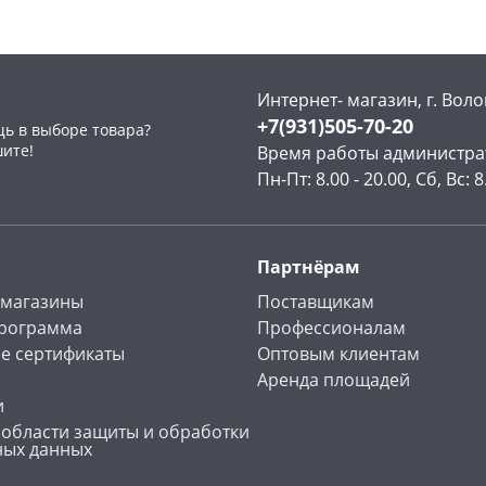
Интернет- магазин, г. Воло
+7(931)505-70-20
ь в выборе товара?
раз в 2 недели
шите!
Время работы администра
Пн-Пт: 8.00 - 20.00, Сб, Вс: 8
Партнёрам
 магазины
Поставщикам
программа
Профессионалам
е сертификаты
Оптовым клиентам
Аренда площадей
и
 области защиты и обработки
ных данных