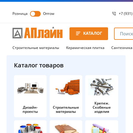
Розница
Оптом
+7 (931)
+7 (931)
8 8172 
КАТАЛОГ
8 8172 
8 8172 
Строительные материалы
Керамическая плитка
Сантехника
Каталог товаров
Крепеж.
Дизайн-
Строительные
Скобяные
проекты
материалы
изделия