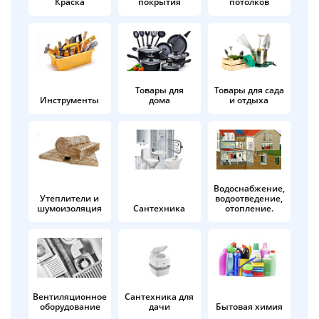
Краска
покрытия
потолков
Добавляйте товары
в корзину
Оплачивайте сегодня только
Товары для
Товары для сада
Инструменты
дома
и отдыха
25
% картой любого банка
Получайте товар
выбранный способом
Водоснабжение,
Утеплители и
водоотведение,
шумоизоляция
Сантехника
отопление.
Оставшиеся
75
% будут
списываться
с вашей карты
по
25
%
каждые 2 недели
Вентиляционное
Сантехника для
оборудование
дачи
Бытовая химия
Подробнее