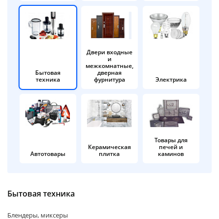
об оплате Плайтом
Двери входные
и
Остались вопросы?
25
межкомнатные,
8 800 302-02-51
Бытовая
дверная
техника
фурнитура
Электрика
plait.ru
раз в 2
недели
Товары для
Керамическая
печей и
Автотовары
плитка
каминов
Бытовая техника
Блендеры, миксеры