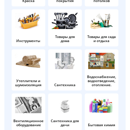
Краска
покрытия
потолков
Добавляйте товары
в корзину
Оплачивайте сегодня только
Товары для
Товары для сада
Инструменты
дома
и отдыха
25
% картой любого банка
Получайте товар
выбранный способом
Водоснабжение,
Утеплители и
водоотведение,
шумоизоляция
Сантехника
отопление.
Оставшиеся
75
% будут
списываться
с вашей карты
по
25
%
каждые 2 недели
Вентиляционное
Сантехника для
оборудование
дачи
Бытовая химия
Подробнее