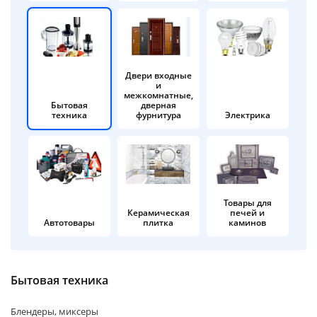
об оплате Плайтом
Двери входные
и
Остались вопросы?
25
межкомнатные,
8 800 302-02-51
Бытовая
дверная
техника
фурнитура
Электрика
plait.ru
раз в 2
недели
Товары для
Керамическая
печей и
Автотовары
плитка
каминов
Бытовая техника
Блендеры, миксеры