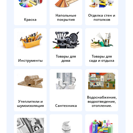
Напольные
Отделка стен и
Краска
покрытия
потолков
Товары для
Товары для
Инструменты
дома
сада и отдыха
Водоснабжение,
Утеплители и
водоотведение,
шумоизоляция
Сантехника
отопление.