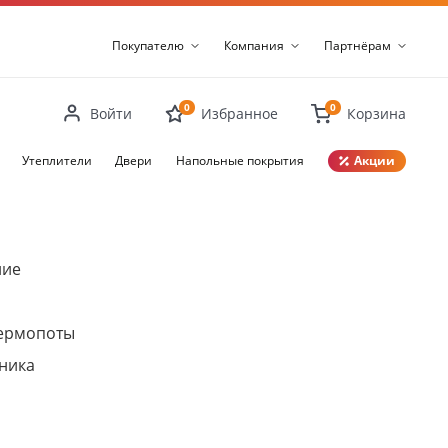
Покупателю
Компания
Партнёрам
0
0
Войти
Избранное
Корзина
Утеплители
Двери
Напольные покрытия
Акции
Закрыть
ние
термопоты
ника