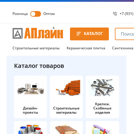
Розница
Оптом
+7 (931)
+7 (931)
8 8172 
КАТАЛОГ
8 8172 
8 8172 
Строительные материалы
Керамическая плитка
Сантехника
Каталог товаров
Крепеж.
Дизайн-
Строительные
Скобяные
проекты
материалы
изделия