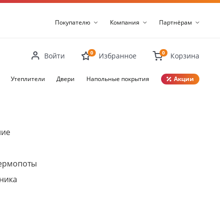
Покупателю
Компания
Партнёрам
0
0
Войти
Избранное
Корзина
Утеплители
Двери
Напольные покрытия
Акции
Закрыть
ние
термопоты
ника