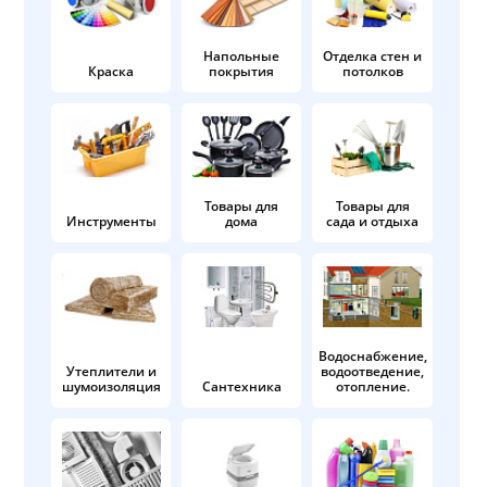
Напольные
Отделка стен и
Краска
покрытия
потолков
Товары для
Товары для
Инструменты
дома
сада и отдыха
Водоснабжение,
Утеплители и
водоотведение,
шумоизоляция
Сантехника
отопление.