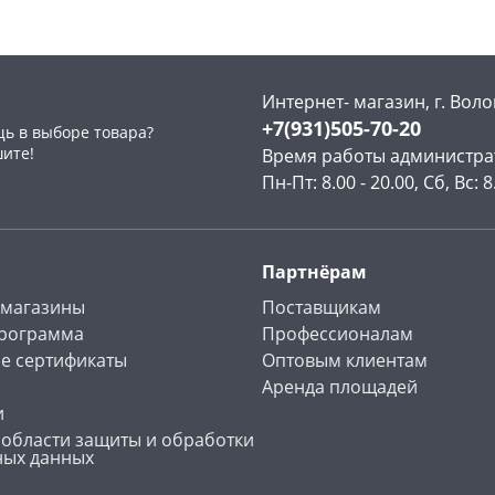
Интернет- магазин, г. Воло
+7(931)505-70-20
ь в выборе товара?
раз в 2 недели
шите!
Время работы администра
Пн-Пт: 8.00 - 20.00, Сб, Вс: 8
Партнёрам
 магазины
Поставщикам
программа
Профессионалам
е сертификаты
Оптовым клиентам
Аренда площадей
и
 области защиты и обработки
ных данных