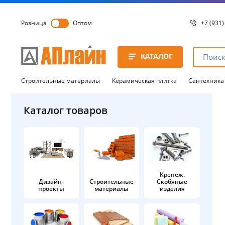
Розница
Оптом
+7 (931)
+7 (931)
8 8172 
КАТАЛОГ
8 8172 
8 8172 
Строительные материалы
Керамическая плитка
Сантехника
Каталог товаров
Крепеж.
Дизайн-
Строительные
Скобяные
проекты
материалы
изделия