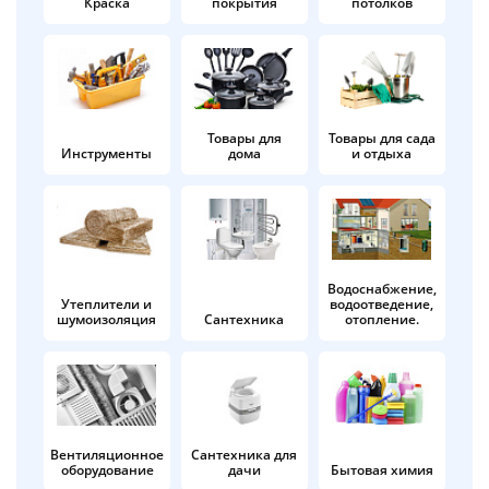
Краска
покрытия
потолков
Добавляйте товары
в корзину
Оплачивайте сегодня только
Товары для
Товары для сада
Инструменты
дома
и отдыха
25
% картой любого банка
Получайте товар
выбранный способом
Водоснабжение,
Утеплители и
водоотведение,
шумоизоляция
Сантехника
отопление.
Оставшиеся
75
% будут
списываться
с вашей карты
по
25
%
каждые 2 недели
Вентиляционное
Сантехника для
оборудование
дачи
Бытовая химия
Подробнее