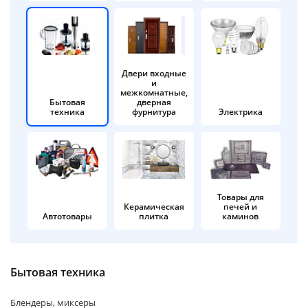
об оплате Плайтом
Двери входные
и
Остались вопросы?
25
межкомнатные,
8 800 302-02-51
Бытовая
дверная
техника
фурнитура
Электрика
plait.ru
раз в 2
недели
Товары для
Керамическая
печей и
Автотовары
плитка
каминов
Бытовая техника
Блендеры, миксеры