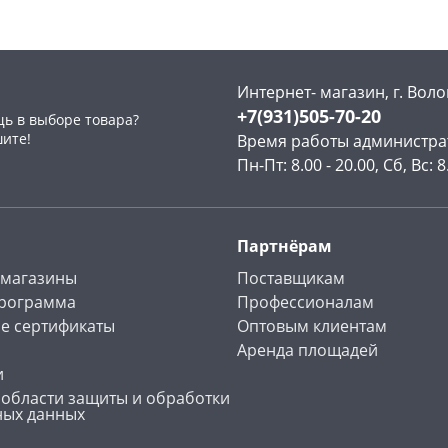
Интернет- магазин, г. Воло
+7(931)505-70-20
ь в выборе товара?
раз в 2 недели
шите!
Время работы администра
Пн-Пт: 8.00 - 20.00, Сб, Вс: 8
Партнёрам
 магазины
Поставщикам
программа
Профессионалам
е сертификаты
Оптовым клиентам
Аренда площадей
и
 области защиты и обработки
ных данных