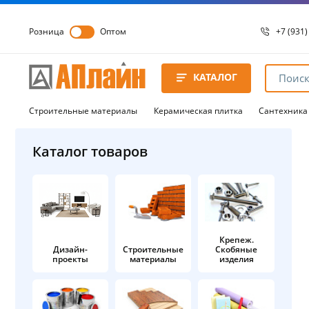
Розница
Оптом
+7 (931)
+7 (931)
8 8172 
КАТАЛОГ
8 8172 
8 8172 
Строительные материалы
Керамическая плитка
Сантехника
Каталог товаров
Крепеж.
Дизайн-
Строительные
Скобяные
проекты
материалы
изделия