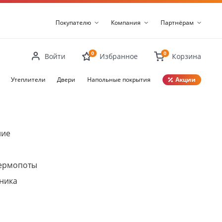
Покупателю
Компания
Партнёрам
0
0
Войти
Избранное
Корзина
Утеплители
Двери
Напольные покрытия
Акции
Закрыть
ние
термопоты
ника