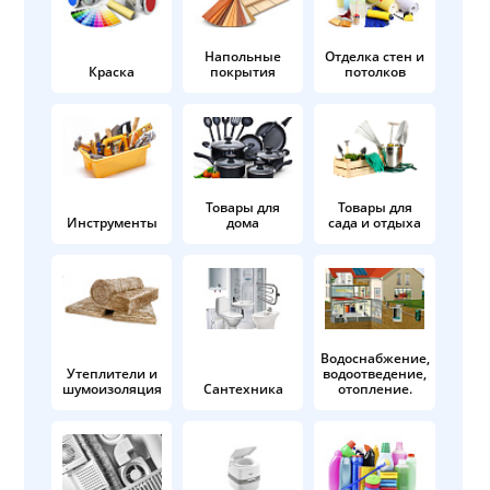
Напольные
Отделка стен и
Краска
покрытия
потолков
Товары для
Товары для
Инструменты
дома
сада и отдыха
Водоснабжение,
Утеплители и
водоотведение,
шумоизоляция
Сантехника
отопление.