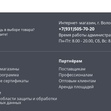
Интернет- магазин, г. Воло
+7(931)505-70-20
ь в выборе товара?
раз в 2 недели
шите!
Время работы администра
Пн-Пт: 8.00 - 20.00, Сб, Вс: 8
Партнёрам
 магазины
Поставщикам
программа
Профессионалам
е сертификаты
Оптовым клиентам
Аренда площадей
и
 области защиты и обработки
ных данных