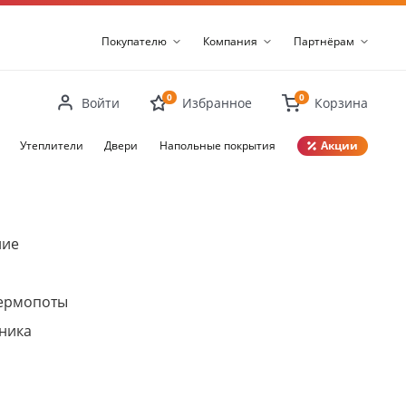
Покупателю
Компания
Партнёрам
0
0
Войти
Избранное
Корзина
Утеплители
Двери
Напольные покрытия
Акции
Закрыть
ние
термопоты
ника