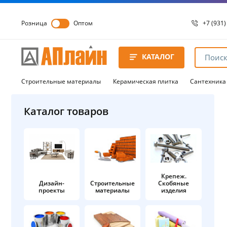
Розница
Оптом
+7 (931)
+7 (931)
8 8172 
КАТАЛОГ
8 8172 
8 8172 
Строительные материалы
Керамическая плитка
Сантехника
Каталог товаров
Крепеж.
Дизайн-
Строительные
Скобяные
проекты
материалы
изделия