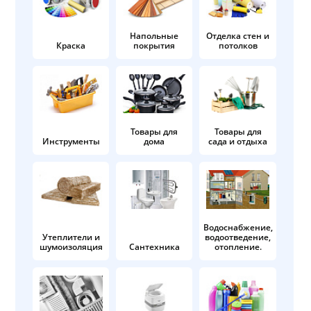
Напольные
Отделка стен и
Краска
покрытия
потолков
Товары для
Товары для
Инструменты
дома
сада и отдыха
Водоснабжение,
Утеплители и
водоотведение,
шумоизоляция
Сантехника
отопление.