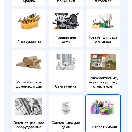
Краска
покрытия
потолков
Добавляйте товары
в корзину
Оплачивайте сегодня только
Товары для
Товары для сада
Инструменты
дома
и отдыха
25
% картой любого банка
Получайте товар
выбранный способом
Водоснабжение,
Утеплители и
водоотведение,
шумоизоляция
Сантехника
отопление.
Оставшиеся
75
% будут
списываться
с вашей карты
по
25
%
каждые 2 недели
Вентиляционное
Сантехника для
оборудование
дачи
Бытовая химия
Подробнее