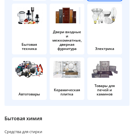
об оплате Плайтом
Двери входные
и
Остались вопросы?
25
межкомнатные,
8 800 302-02-51
Бытовая
дверная
техника
фурнитура
Электрика
plait.ru
раз в 2
недели
Товары для
Керамическая
печей и
Автотовары
плитка
каминов
Бытовая химия
Средства для стирки