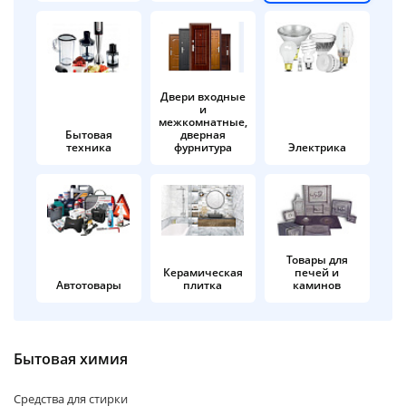
об оплате Плайтом
Двери входные
и
Остались вопросы?
25
межкомнатные,
8 800 302-02-51
Бытовая
дверная
техника
фурнитура
Электрика
plait.ru
раз в 2
недели
Товары для
Керамическая
печей и
Автотовары
плитка
каминов
Бытовая химия
Средства для стирки