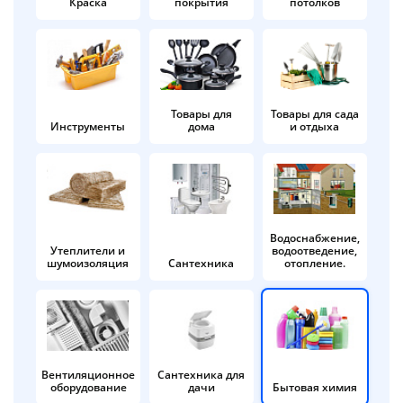
Краска
покрытия
потолков
Добавляйте товары
в корзину
Оплачивайте сегодня только
Товары для
Товары для сада
Инструменты
дома
и отдыха
25
% картой любого банка
Получайте товар
выбранный способом
Водоснабжение,
Утеплители и
водоотведение,
шумоизоляция
Сантехника
отопление.
Оставшиеся
75
% будут
списываться
с вашей карты
по
25
%
каждые 2 недели
Вентиляционное
Сантехника для
оборудование
дачи
Бытовая химия
Подробнее