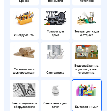
Краска
покрытия
потолков
Добавляйте товары
в корзину
Оплачивайте сегодня только
Товары для
Товары для сада
Инструменты
дома
и отдыха
25
% картой любого банка
Получайте товар
выбранный способом
Водоснабжение,
Утеплители и
водоотведение,
шумоизоляция
Сантехника
отопление.
Оставшиеся
75
% будут
списываться
с вашей карты
по
25
%
каждые 2 недели
Вентиляционное
Сантехника для
оборудование
дачи
Бытовая химия
Подробнее