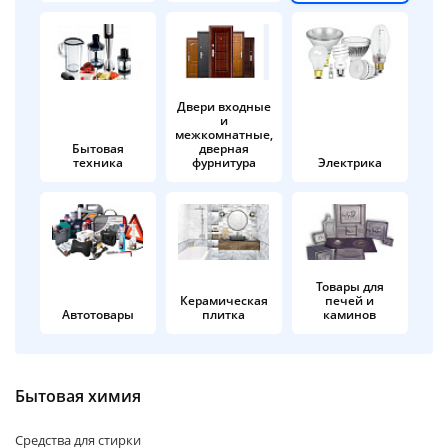
об оплате Плайтом
Двери входные
и
Остались вопросы?
25
межкомнатные,
8 800 302-02-51
Бытовая
дверная
техника
фурнитура
Электрика
plait.ru
раз в 2
недели
Товары для
Керамическая
печей и
Автотовары
плитка
каминов
Бытовая химия
Средства для стирки