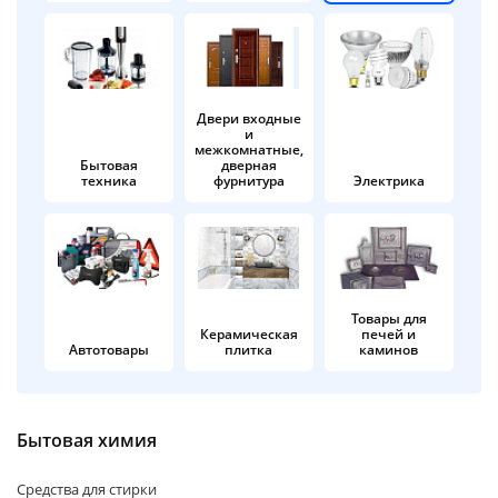
об оплате Плайтом
Двери входные
и
Остались вопросы?
25
межкомнатные,
8 800 302-02-51
Бытовая
дверная
техника
фурнитура
Электрика
plait.ru
раз в 2
недели
Товары для
Керамическая
печей и
Автотовары
плитка
каминов
Бытовая химия
Средства для стирки