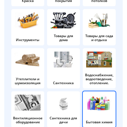
Краска
покрытия
потолков
Добавляйте товары
в корзину
Оплачивайте сегодня только
Товары для
Товары для сада
Инструменты
дома
и отдыха
25
% картой любого банка
Получайте товар
выбранный способом
Водоснабжение,
Утеплители и
водоотведение,
шумоизоляция
Сантехника
отопление.
Оставшиеся
75
% будут
списываться
с вашей карты
по
25
%
каждые 2 недели
Вентиляционное
Сантехника для
оборудование
дачи
Бытовая химия
Подробнее