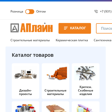
Розница
Оптом
+7 (931)
+7 (931)
8 8172 
КАТАЛОГ
8 8172 
8 8172 
Строительные материалы
Керамическая плитка
Сантехника
Каталог товаров
Крепеж.
Дизайн-
Строительные
Скобяные
проекты
материалы
изделия