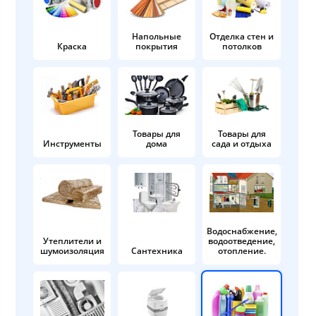
Напольные
Отделка стен и
Краска
покрытия
потолков
Товары для
Товары для
Инструменты
дома
сада и отдыха
Водоснабжение,
Утеплители и
водоотведение,
шумоизоляция
Сантехника
отопление.