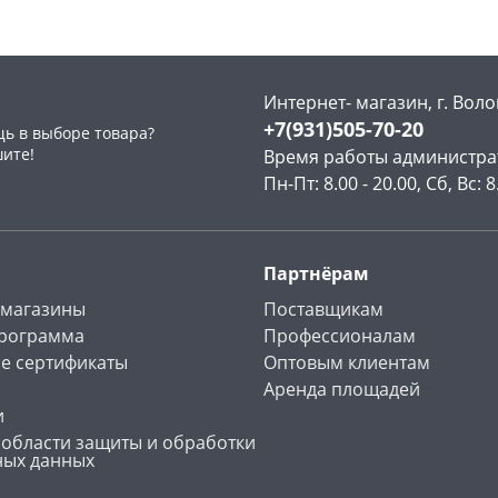
Интернет- магазин, г. Воло
+7(931)505-70-20
ь в выборе товара?
раз в 2 недели
шите!
Время работы администра
Пн-Пт: 8.00 - 20.00, Сб, Вс: 8
Партнёрам
 магазины
Поставщикам
программа
Профессионалам
е сертификаты
Оптовым клиентам
Аренда площадей
и
 области защиты и обработки
ных данных