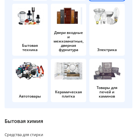
об оплате Плайтом
Двери входные
и
Остались вопросы?
25
межкомнатные,
8 800 302-02-51
Бытовая
дверная
техника
фурнитура
Электрика
plait.ru
раз в 2
недели
Товары для
Керамическая
печей и
Автотовары
плитка
каминов
Бытовая химия
Средства для стирки