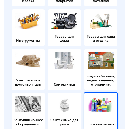
Краска
покрытия
потолков
Добавляйте товары
в корзину
Оплачивайте сегодня только
Товары для
Товары для сада
Инструменты
дома
и отдыха
25
% картой любого банка
Получайте товар
выбранный способом
Водоснабжение,
Утеплители и
водоотведение,
шумоизоляция
Сантехника
отопление.
Оставшиеся
75
% будут
списываться
с вашей карты
по
25
%
каждые 2 недели
Вентиляционное
Сантехника для
оборудование
дачи
Бытовая химия
Подробнее