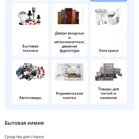
об оплате Плайтом
Двери входные
и
Остались вопросы?
25
межкомнатные,
8 800 302-02-51
Бытовая
дверная
техника
фурнитура
Электрика
plait.ru
раз в 2
недели
Товары для
Керамическая
печей и
Автотовары
плитка
каминов
Бытовая химия
Средства для стирки