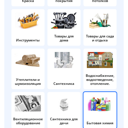
Краска
покрытия
потолков
Добавляйте товары
в корзину
Оплачивайте сегодня только
Товары для
Товары для сада
Инструменты
дома
и отдыха
25
% картой любого банка
Получайте товар
выбранный способом
Водоснабжение,
Утеплители и
водоотведение,
шумоизоляция
Сантехника
отопление.
Оставшиеся
75
% будут
списываться
с вашей карты
по
25
%
каждые 2 недели
Вентиляционное
Сантехника для
оборудование
дачи
Бытовая химия
Подробнее