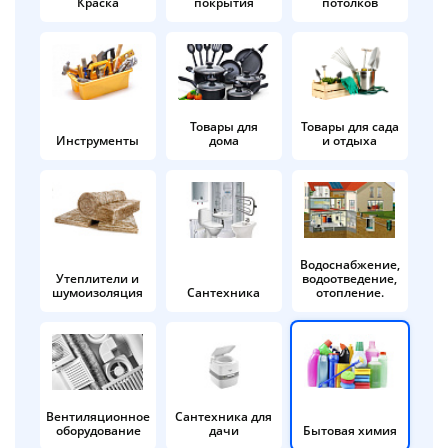
Краска
покрытия
потолков
Добавляйте товары
в корзину
Оплачивайте сегодня только
Товары для
Товары для сада
Инструменты
дома
и отдыха
25
% картой любого банка
Получайте товар
выбранный способом
Водоснабжение,
Утеплители и
водоотведение,
шумоизоляция
Сантехника
отопление.
Оставшиеся
75
% будут
списываться
с вашей карты
по
25
%
каждые 2 недели
Вентиляционное
Сантехника для
оборудование
дачи
Бытовая химия
Подробнее