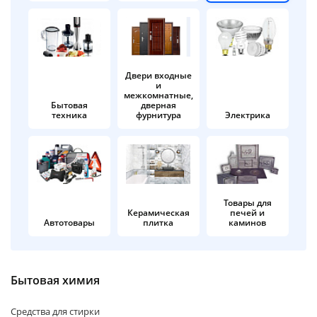
об оплате Плайтом
Двери входные
и
Остались вопросы?
25
межкомнатные,
8 800 302-02-51
Бытовая
дверная
техника
фурнитура
Электрика
plait.ru
раз в 2
недели
Товары для
Керамическая
печей и
Автотовары
плитка
каминов
Бытовая химия
Средства для стирки