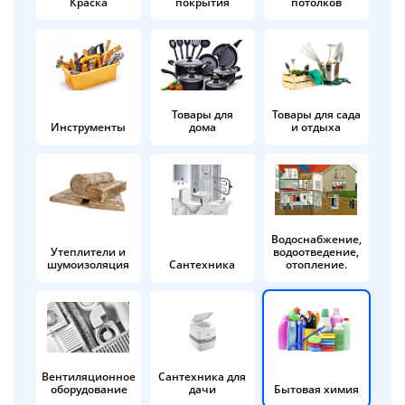
Краска
покрытия
потолков
Добавляйте товары
в корзину
Оплачивайте сегодня только
Товары для
Товары для сада
Инструменты
дома
и отдыха
25
% картой любого банка
Получайте товар
выбранный способом
Водоснабжение,
Утеплители и
водоотведение,
шумоизоляция
Сантехника
отопление.
Оставшиеся
75
% будут
списываться
с вашей карты
по
25
%
каждые 2 недели
Вентиляционное
Сантехника для
оборудование
дачи
Бытовая химия
Подробнее