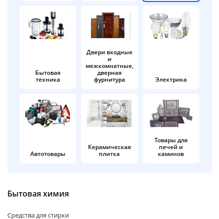
об оплате Плайтом
Двери входные
и
Остались вопросы?
25
межкомнатные,
8 800 302-02-51
Бытовая
дверная
техника
фурнитура
Электрика
plait.ru
раз в 2
недели
Товары для
Керамическая
печей и
Автотовары
плитка
каминов
Бытовая химия
Средства для стирки