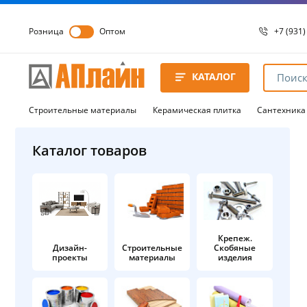
Розница
Оптом
+7 (931)
+7 (931)
8 8172 
КАТАЛОГ
8 8172 
8 8172 
Строительные материалы
Керамическая плитка
Сантехника
Каталог товаров
Крепеж.
Дизайн-
Строительные
Скобяные
проекты
материалы
изделия