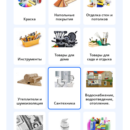
Напольные
Отделка стен и
Краска
покрытия
потолков
Товары для
Товары для
Инструменты
дома
сада и отдыха
Водоснабжение,
Утеплители и
водоотведение,
шумоизоляция
Сантехника
отопление.