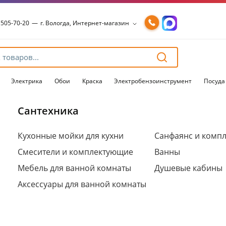
 505-70-20
—
г. Вологда, Интернет-магазин
 505-70-20
—
г. Вологда, Интернет-магазин
54-15-99
—
г. Вологда, Чернышевского, 147А
54-15-98
—
г. Вологда, Конева, 36
54-15-96
—
г. Вологда, Пошехонское ш., 18
Электрика
Обои
Краска
Электробензоинструмент
Посуда
Сантехника
Для клиентов всех банков
Кухонные мойки для кухни
Санфаянс и комп
Смесители и комплектующие
Ванны
Разбейте
оплату
Мебель для ванной комнаты
Душевые кабины
на части
без переплат
Аксессуары для ванной комнаты
График платежей