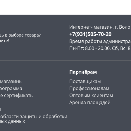
Интернет- магазин, г. Воло
+7(931)505-70-20
ь в выборе товара?
раз в 2 недели
шите!
Время работы администра
Пн-Пт: 8.00 - 20.00, Сб, Вс: 8
Партнёрам
 магазины
Поставщикам
программа
Профессионалам
е сертификаты
Оптовым клиентам
Аренда площадей
и
 области защиты и обработки
ных данных