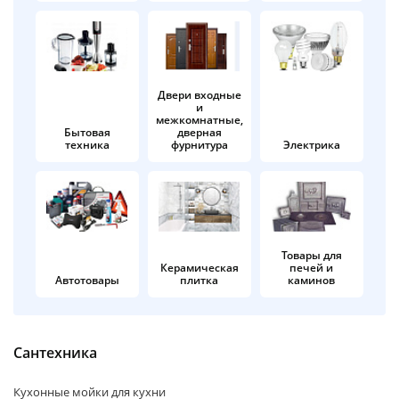
об оплате Плайтом
Двери входные
и
Остались вопросы?
25
межкомнатные,
8 800 302-02-51
Бытовая
дверная
техника
фурнитура
Электрика
plait.ru
раз в 2
недели
Товары для
Керамическая
печей и
Автотовары
плитка
каминов
Сантехника
Кухонные мойки для кухни