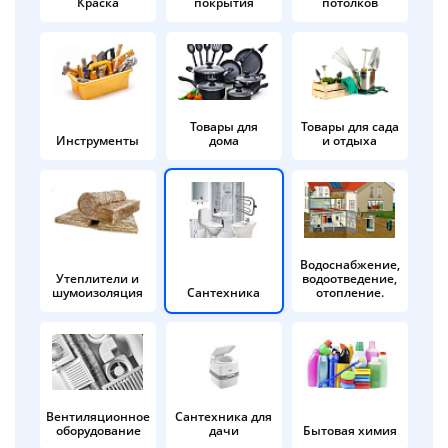
Краска
покрытия
потолков
Добавляйте товары
в корзину
Оплачивайте сегодня только
Товары для
Товары для сада
Инструменты
дома
и отдыха
25
% картой любого банка
Получайте товар
выбранный способом
Водоснабжение,
Утеплители и
водоотведение,
шумоизоляция
Сантехника
отопление.
Оставшиеся
75
% будут
списываться
с вашей карты
по
25
%
каждые 2 недели
Вентиляционное
Сантехника для
оборудование
дачи
Бытовая химия
Подробнее