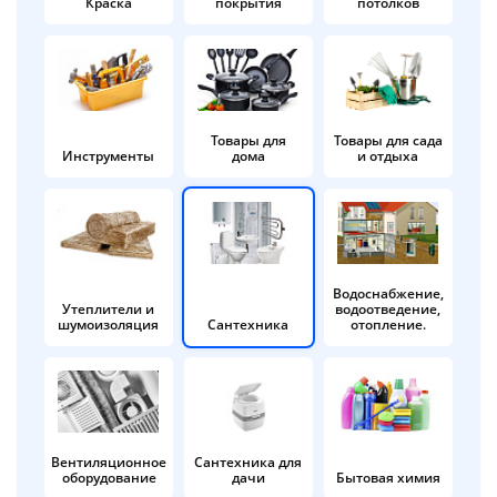
Краска
покрытия
потолков
Добавляйте товары
в корзину
Оплачивайте сегодня только
Товары для
Товары для сада
Инструменты
дома
и отдыха
25
% картой любого банка
Получайте товар
выбранный способом
Водоснабжение,
Утеплители и
водоотведение,
шумоизоляция
Сантехника
отопление.
Оставшиеся
75
% будут
списываться
с вашей карты
по
25
%
каждые 2 недели
Вентиляционное
Сантехника для
оборудование
дачи
Бытовая химия
Подробнее