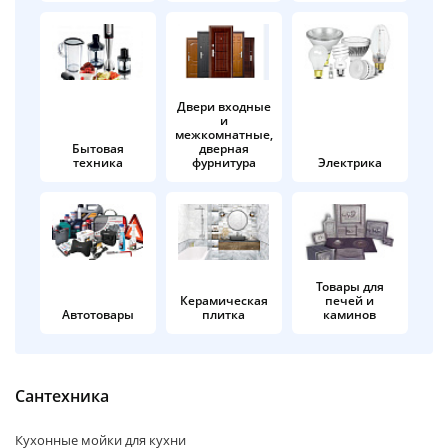
об оплате Плайтом
Двери входные
и
Остались вопросы?
25
межкомнатные,
8 800 302-02-51
Бытовая
дверная
техника
фурнитура
Электрика
plait.ru
раз в 2
недели
Товары для
Керамическая
печей и
Автотовары
плитка
каминов
Сантехника
Кухонные мойки для кухни