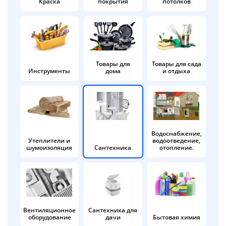
Краска
покрытия
потолков
Добавляйте товары
в корзину
Оплачивайте сегодня только
Товары для
Товары для сада
Инструменты
дома
и отдыха
25
% картой любого банка
Получайте товар
выбранный способом
Водоснабжение,
Утеплители и
водоотведение,
шумоизоляция
Сантехника
отопление.
Оставшиеся
75
% будут
списываться
с вашей карты
по
25
%
каждые 2 недели
Вентиляционное
Сантехника для
оборудование
дачи
Бытовая химия
Подробнее