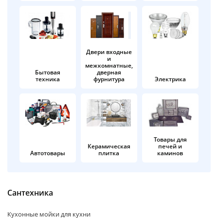
об оплате Плайтом
Двери входные
и
Остались вопросы?
25
межкомнатные,
8 800 302-02-51
Бытовая
дверная
техника
фурнитура
Электрика
plait.ru
раз в 2
недели
Товары для
Керамическая
печей и
Автотовары
плитка
каминов
Сантехника
Кухонные мойки для кухни