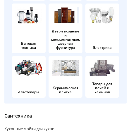
об оплате Плайтом
Двери входные
и
Остались вопросы?
25
межкомнатные,
8 800 302-02-51
Бытовая
дверная
техника
фурнитура
Электрика
plait.ru
раз в 2
недели
Товары для
Керамическая
печей и
Автотовары
плитка
каминов
Сантехника
Кухонные мойки для кухни