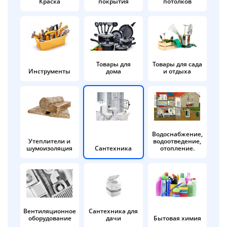
Краска
покрытия
потолков
Добавляйте товары
в корзину
Оплачивайте сегодня только
Товары для
Товары для сада
Инструменты
дома
и отдыха
25
% картой любого банка
Получайте товар
выбранный способом
Водоснабжение,
Утеплители и
водоотведение,
шумоизоляция
Сантехника
отопление.
Оставшиеся
75
% будут
списываться
с вашей карты
по
25
%
каждые 2 недели
Вентиляционное
Сантехника для
оборудование
дачи
Бытовая химия
Подробнее