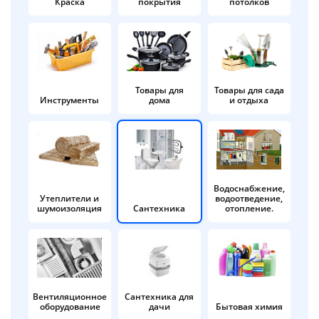
Краска
покрытия
потолков
Добавляйте товары
в корзину
Оплачивайте сегодня только
Товары для
Товары для сада
Инструменты
дома
и отдыха
25
% картой любого банка
Получайте товар
выбранный способом
Водоснабжение,
Утеплители и
водоотведение,
шумоизоляция
Сантехника
отопление.
Оставшиеся
75
% будут
списываться
с вашей карты
по
25
%
каждые 2 недели
Вентиляционное
Сантехника для
оборудование
дачи
Бытовая химия
Подробнее