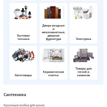
об оплате Плайтом
Двери входные
и
Остались вопросы?
25
межкомнатные,
8 800 302-02-51
Бытовая
дверная
техника
фурнитура
Электрика
plait.ru
раз в 2
недели
Товары для
Керамическая
печей и
Автотовары
плитка
каминов
Сантехника
Кухонные мойки для кухни